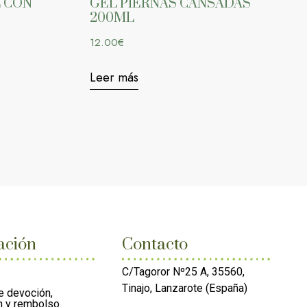
 CON
GEL PIERNAS CANSADAS
200ML
12.00
€
Leer más
ación
Contacto
C/Tagoror Nº25 A, 35560,
Tinajo, Lanzarote (España)
e devoción,
n y rembolso