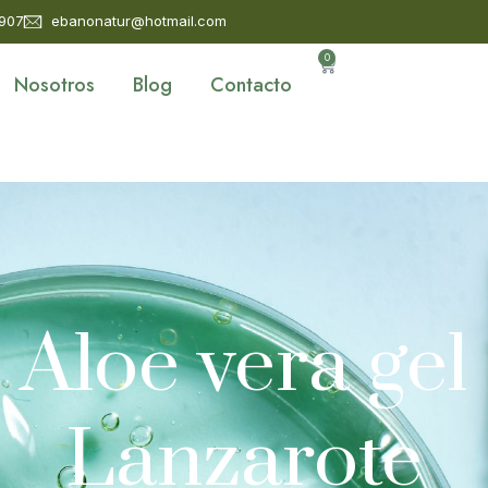
 907
ebanonatur@hotmail.com
0
Nosotros
Blog
Contacto
Aloe vera gel
Lanzarote