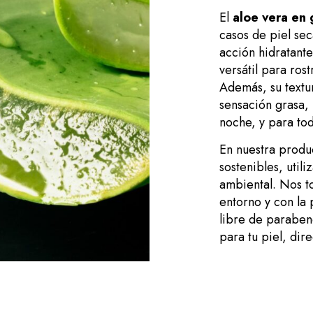
El
aloe vera en 
casos de piel sec
acción hidratant
versátil para ros
Además, su textu
sensación grasa, 
noche, y para tod
En nuestra produc
sostenibles, util
ambiental. Nos t
entorno y con la 
libre de parabeno
para tu piel, dir