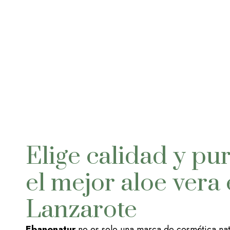
Elige calidad y pu
el mejor aloe vera 
Lanzarote
Ebanonatur
no es solo una marca de cosmética natu