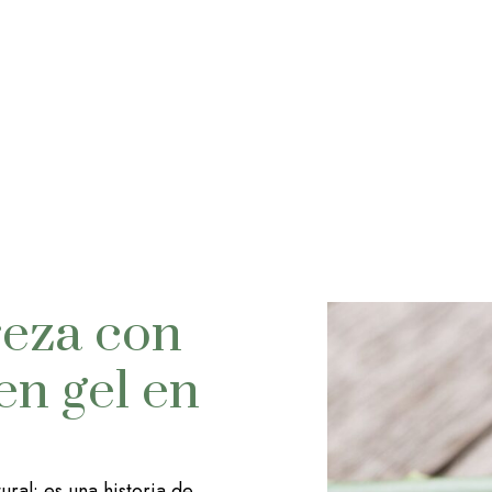
reza con
en gel en
ral: es una historia de